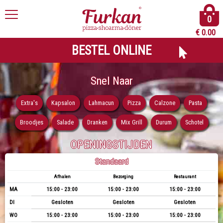
0
€
0.00
BESTEL ONLINE
Snel Naar
Extra's
Kapsalon
Lahmacun
Pizza
Calzone
Pasta
Broodjes
Salade
Dranken
Mix Grill
Durum
Schotel
OPENINGSTIJDEN
Standaard
Afhalen
Bezorging
Restaurant
MA
15:00 - 23:00
15:00 - 23:00
15:00 - 23:00
DI
Gesloten
Gesloten
Gesloten
WO
15:00 - 23:00
15:00 - 23:00
15:00 - 23:00