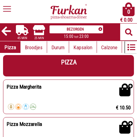
0
€
0.00
BEZORGEN
15:00
23:00
tot
45 MIN
25 MIN
Pizza
Broodjes
Durum
Kapsalon
Calzone
Lahm
PIZZA
Pizza Margherita
€ 10.50
Pizza Mozzarella