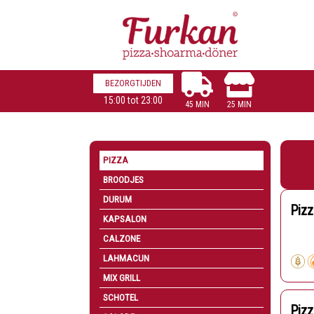
BEZORGTIJDEN
15:00 tot 23:00
45 MIN
25 MIN
PIZZA
BROODJES
DURUM
Pizz
KAPSALON
CALZONE
LAHMACUN
MIX GRILL
SCHOTEL
Pizz