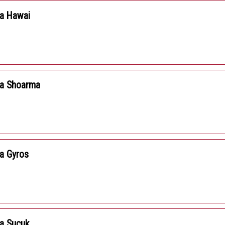
za Hawai
za Shoarma
a Gyros
a Sucuk