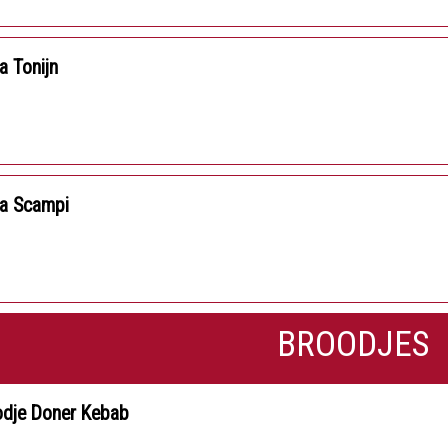
a Tonijn
za Scampi
BROODJES
odje Doner Kebab