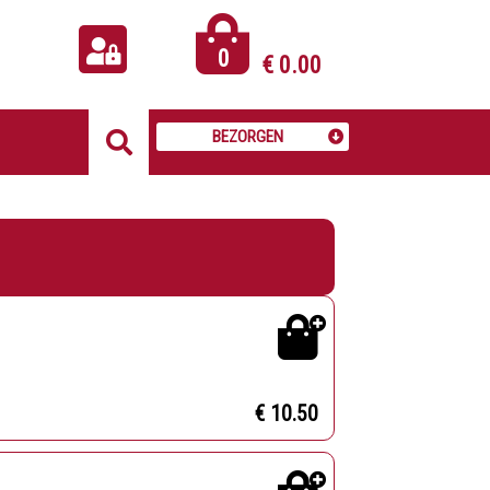
0
€
0.00
BEZORGEN
€ 10.50