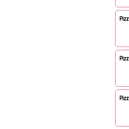
Piz
Pizz
Pizz