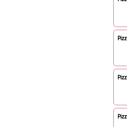
Pizz
Piz
Pizz