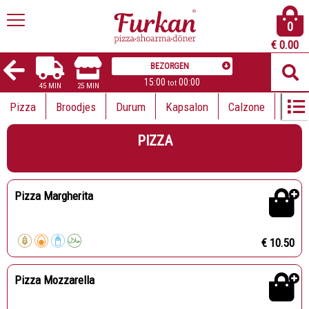
0
€
0.00
BEZORGEN
15:00
00:00
tot
45 MIN
25 MIN
Pizza
Broodjes
Durum
Kapsalon
Calzone
Lahm
PIZZA
Pizza Margherita
€ 10.50
Pizza Mozzarella